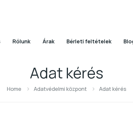
s
Rólunk
Árak
Bérleti feltételek
Blo
Adat kérés
Home
Adatvédelmi központ
Adat kérés